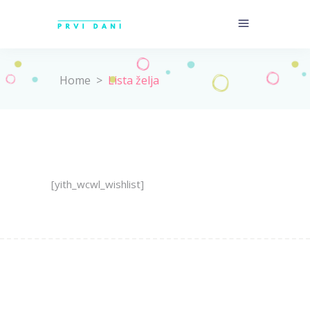
Home
>
Lista želja
[yith_wcwl_wishlist]